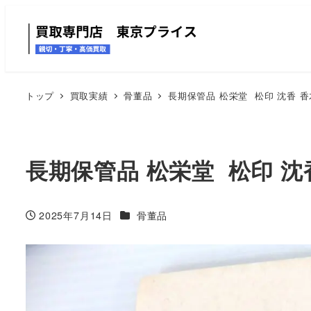
トップ
買取実績
骨董品
長期保管品 松栄堂 松印 沈香 香
長期保管品 松栄堂 松印 沈
カテゴリー
2025年7月14日
骨董品
投稿日