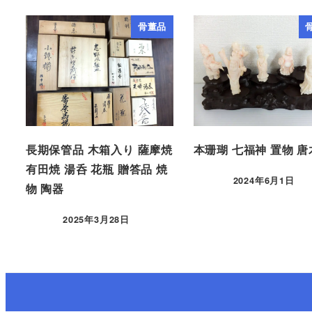
骨董品
長期保管品 木箱入り 薩摩焼
本珊瑚 七福神 置物 
有田焼 湯呑 花瓶 贈答品 焼
2024年6月1日
物 陶器
2025年3月28日