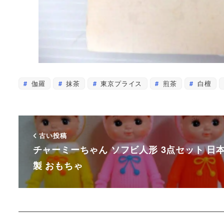
伽羅
抹茶
東京プライス
煎茶
白檀
古い投稿
チャーミーちゃん ソフビ人形 3点セット 日
製 おもちゃ