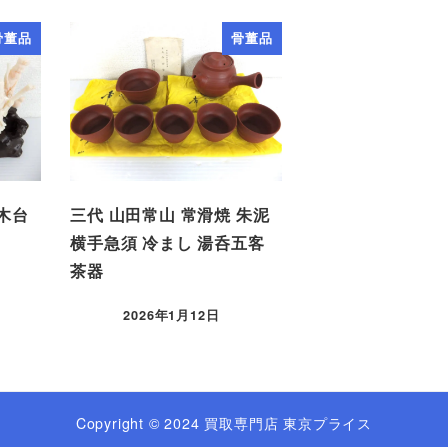
骨董品
骨董品
唐木台
三代 山田常山 常滑焼 朱泥
横手急須 冷まし 湯呑五客
茶器
2026年1月12日
Copyright © 2024 買取専門店 東京プライス