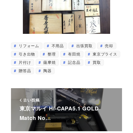
リフォーム
不用品
出張買取
売却
引き出物
整理
有田焼
東京プライス
片付け
薩摩焼
記念品
買取
贈答品
陶器
古い投稿
東京マルイ Hi-CAPA5.1 GOLD
Match No…