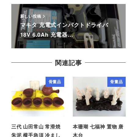
新しい投稿
マキタ 充電式インパクトドライバ
18V 6.0Ah 充電器…
関連記事
骨董品
骨董品
三代 山田常山 常滑焼
本珊瑚 七福神 置物 唐
朱泥 横手急須 冷まし
木台