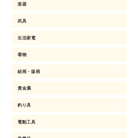
楽器
武具
生活家電
着物
絵画・版画
貴金属
釣り具
電動工具