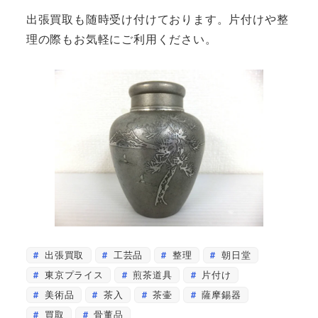
出張買取も随時受け付けております。片付けや整
理の際もお気軽にご利用ください。
出張買取
工芸品
整理
朝日堂
東京プライス
煎茶道具
片付け
美術品
茶入
茶壷
薩摩錫器
買取
骨董品