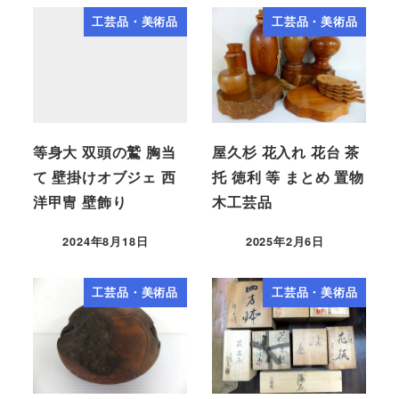
工芸品・美術品
工芸品・美術品
等身大 双頭の鷲 胸当
屋久杉 花入れ 花台 茶
て 壁掛けオブジェ 西
托 徳利 等 まとめ 置物
洋甲冑 壁飾り
木工芸品
2024年8月18日
2025年2月6日
工芸品・美術品
工芸品・美術品