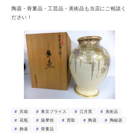
陶器・骨董品・工芸品・美術品も当店にご相談く
ださい！
共箱
東京プライス
江月窯
美術品
花瓶
薩摩焼
買取
陶器
陶磁器
飾壷
骨董品