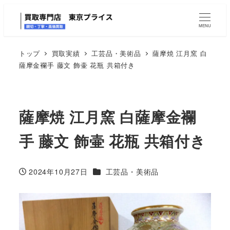
MENU
トップ
買取実績
工芸品・美術品
薩摩焼 江月窯 白
薩摩金襴手 藤文 飾壷 花瓶 共箱付き
薩摩焼 江月窯 白薩摩金襴
手 藤文 飾壷 花瓶 共箱付き
カテゴリー
2024年10月27日
工芸品・美術品
投稿日