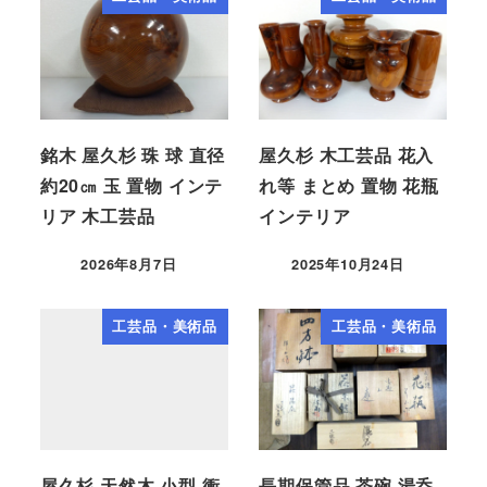
銘木 屋久杉 珠 球 直径
屋久杉 木工芸品 花入
約20㎝ 玉 置物 インテ
れ等 まとめ 置物 花瓶
リア 木工芸品
インテリア
2026年8月7日
2025年10月24日
工芸品・美術品
工芸品・美術品
屋久杉 天然木 小型 衝
長期保管品 茶碗 湯呑