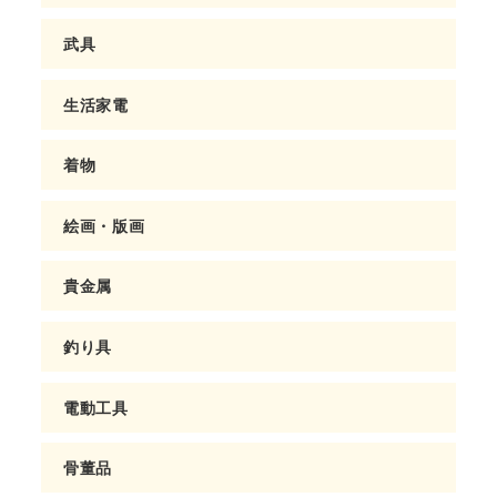
武具
生活家電
着物
絵画・版画
貴金属
釣り具
電動工具
骨董品