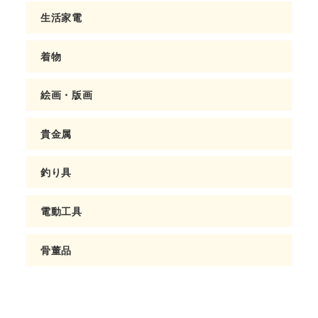
生活家電
着物
絵画・版画
貴金属
釣り具
電動工具
骨董品