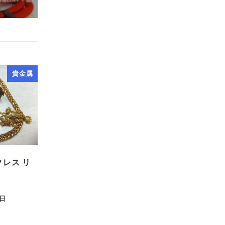
貴金属
クレス リ
ト
7日