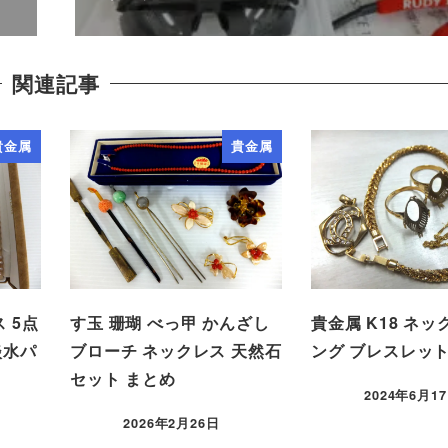
関連記事
貴金属
貴金属
 5点
す玉 珊瑚 べっ甲 かんざし
貴金属 K18 ネッ
淡水パ
ブローチ ネックレス 天然石
ング ブレスレッ
セット まとめ
2024年6月1
2026年2月26日