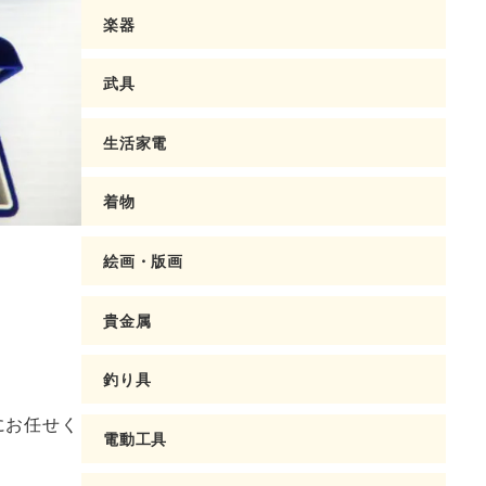
楽器
武具
生活家電
着物
絵画・版画
貴金属
釣り具
にお任せく
電動工具