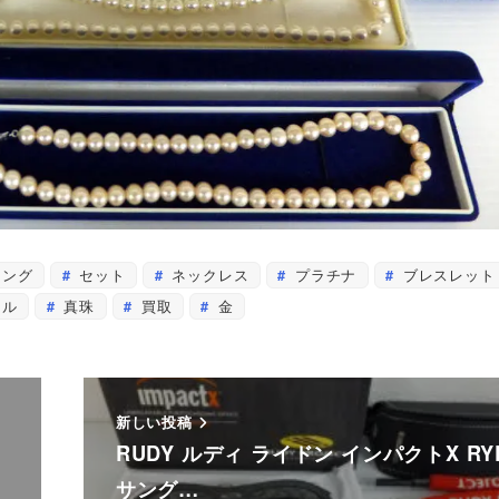
リング
セット
ネックレス
プラチナ
ブレスレット
ール
真珠
買取
金
新しい投稿
RUDY ルディ ライドン インパクトX RY
サング…