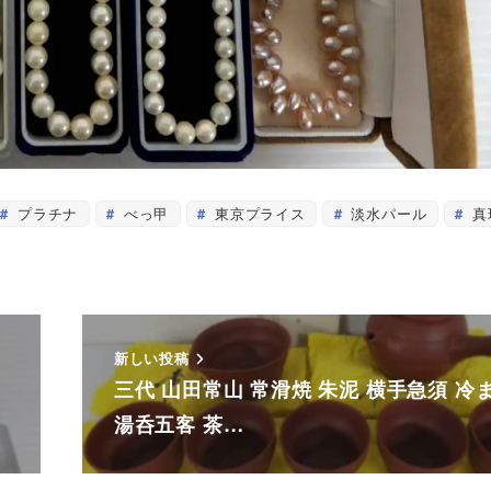
プラチナ
べっ甲
東京プライス
淡水パール
真
新しい投稿
三代 山田常山 常滑焼 朱泥 横手急須 冷
湯呑五客 茶…