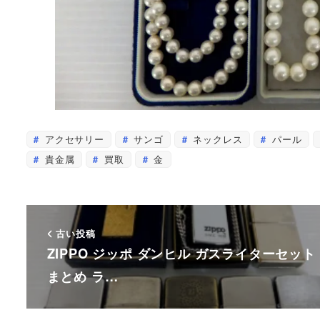
アクセサリー
サンゴ
ネックレス
パール
貴金属
買取
金
古い投稿
ZIPPO ジッポ ダンヒル ガスライターセット
まとめ ラ…