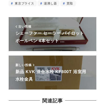
東京プライス
湯沸し器
買取
古い投稿
シェーファー セーラー パイロット
ボールペン 4本セット …
新しい投稿
新品 KVK 混合水栓 KF800T 浴室用
水栓金具
関連記事