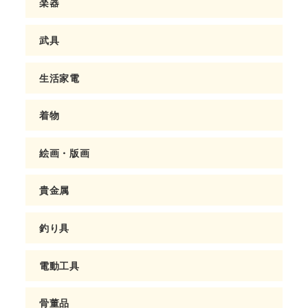
楽器
武具
生活家電
着物
絵画・版画
貴金属
釣り具
電動工具
骨董品