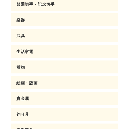
普通切手・記念切手
楽器
武具
生活家電
着物
絵画・版画
貴金属
釣り具