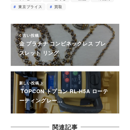
東京プライス
買取
古い投稿
金 プラチナ コンビネックレス ブレ
スレット リング
新しい投稿
TOPCON トプコン RL-H5A ローテ
ーティングレー…
関連記事