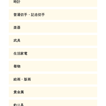
時計
普通切手・記念切手
楽器
武具
生活家電
着物
絵画・版画
貴金属
釣り具