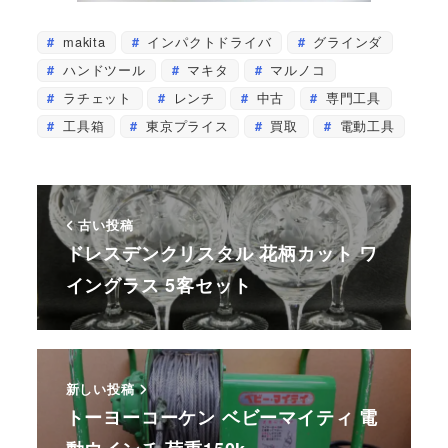
makita
インパクトドライバ
グラインダ
ハンドツール
マキタ
マルノコ
ラチェット
レンチ
中古
専門工具
工具箱
東京プライス
買取
電動工具
古い投稿
ドレスデンクリスタル 花柄カット ワ
イングラス 5客セット
新しい投稿
トーヨーコーケン ベビーマイティ 電