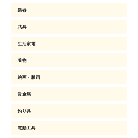
楽器
武具
生活家電
着物
絵画・版画
貴金属
釣り具
電動工具