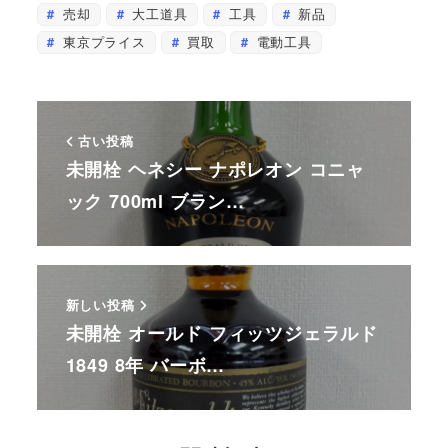
売却
大工道具
工具
新品
東京プライス
買取
電動工具
古い投稿
未開栓 ヘネシー ナポレオン コニャ
ック 700ml ブラン…
新しい投稿
未開栓 オールド フィッツジェラルド
1849 8年 バーボ…