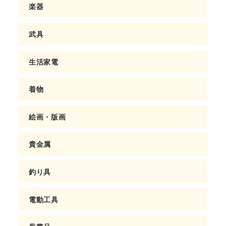
楽器
武具
生活家電
着物
絵画・版画
貴金属
釣り具
電動工具