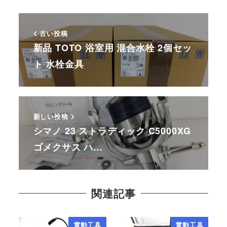
古い投稿
新品 TOTO 浴室用 混合水栓 2個セッ
ト 水栓金具
新しい投稿
シマノ 23 ストラディック C5000XG
ゴメクサス ハ…
関連記事
電動工具
電動工具