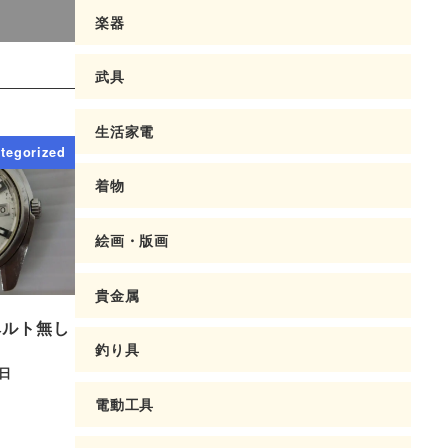
楽器
武具
生活家電
tegorized
着物
絵画・版画
貴金属
ベルト無し
釣り具
2日
電動工具