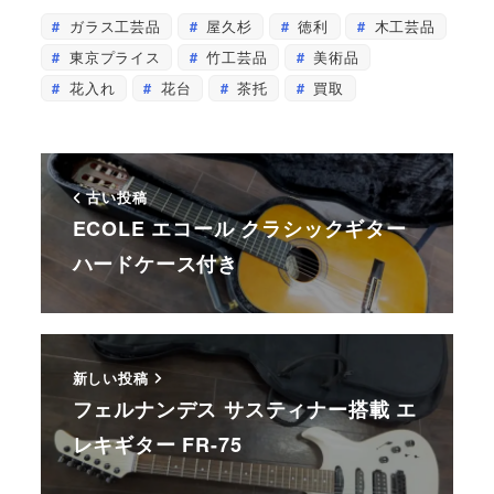
ガラス工芸品
屋久杉
徳利
木工芸品
東京プライス
竹工芸品
美術品
花入れ
花台
茶托
買取
古い投稿
ECOLE エコール クラシックギター
ハードケース付き
新しい投稿
フェルナンデス サスティナー搭載 エ
レキギター FR-75