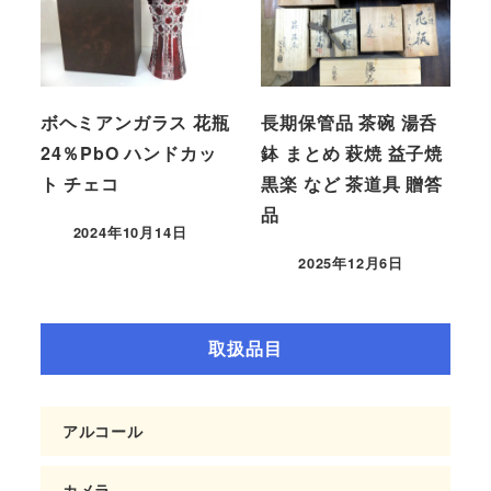
ボヘミアンガラス 花瓶
長期保管品 茶碗 湯呑
24％PbO ハンドカッ
鉢 まとめ 萩焼 益子焼
ト チェコ
黒楽 など 茶道具 贈答
品
2024年10月14日
2025年12月6日
取扱品目
アルコール
カメラ