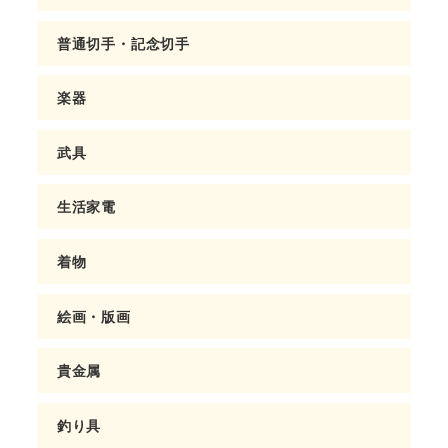
普通切手・記念切手
楽器
武具
生活家電
着物
絵画・版画
貴金属
釣り具