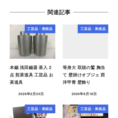
関連記事
工芸品・美術品
工芸品・美術品
本錫 浅田錫器 茶入 2
等身大 双頭の鷲 胸当
点 煎茶道具 工芸品 お
て 壁掛けオブジェ 西
茶道具
洋甲冑 壁飾り
2026年2月23日
2024年8月18日
工芸品・美術品
工芸品・美術品