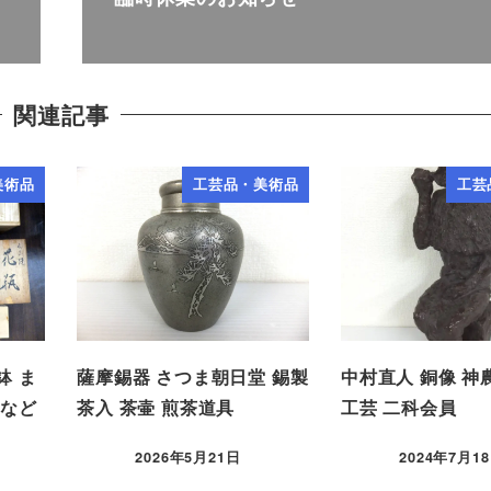
関連記事
美術品
工芸品・美術品
工芸
鉢 ま
薩摩錫器 さつま朝日堂 錫製
中村直人 銅像 神
 など
茶入 茶壷 煎茶道具
工芸 二科会員
2026年5月21日
2024年7月1