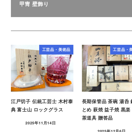
甲冑 壁飾り
工芸品・美術品
工芸品・
江戸切子 伝統工芸士 木村泰
長期保管品 茶碗 湯呑 
典 富士山 ロックグラス
とめ 萩焼 益子焼 黒楽
茶道具 贈答品
2025年11月14日
2025年12月6日