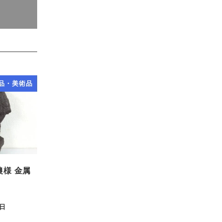
品・美術品
農様 金属
8日