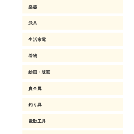
楽器
武具
生活家電
着物
絵画・版画
貴金属
釣り具
電動工具