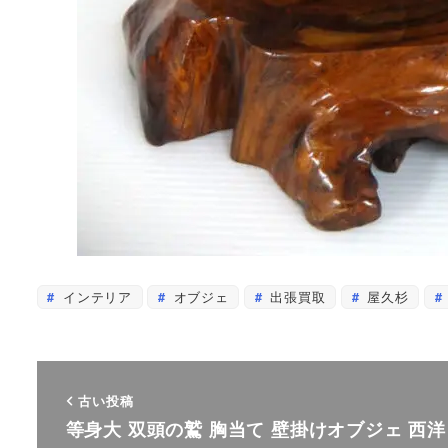
インテリア
オブジェ
出張買取
屋久杉
古い投稿
等身大 双頭の鷲 胸当て 壁掛けオブジェ 西洋