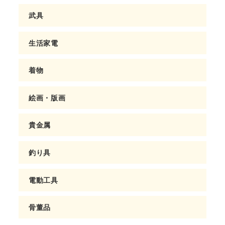
武具
生活家電
着物
絵画・版画
貴金属
釣り具
電動工具
骨董品