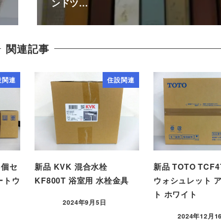
ンドツ…
関連記事
設関連
住設関連
3個セ
新品 KVK 混合水栓
新品 TOTO TCF4
ートウ
KF800T 浴室用 水栓金具
ウォシュレット 
ト ホワイト
2024年9月5日
2024年12月1