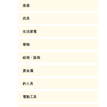
楽器
武具
生活家電
着物
絵画・版画
貴金属
釣り具
電動工具