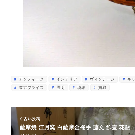
アンティーク
インテリア
ヴィンテージ
キャ
東京プライス
照明
琥珀
買取
古い投稿
薩摩焼 江月窯 白薩摩金襴手 藤文 飾壷 花瓶