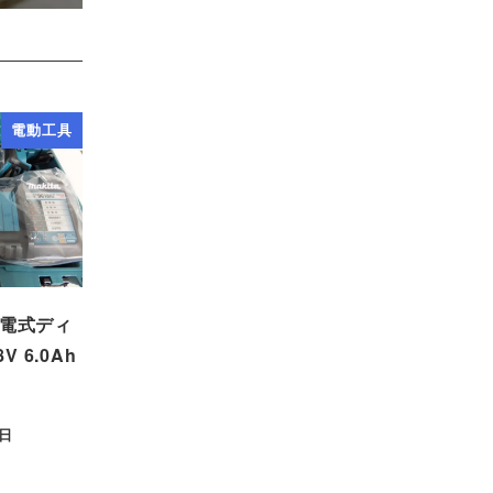
電動工具
充電式ディ
 6.0Ah
7日