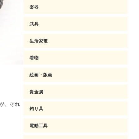
楽器
武具
生活家電
着物
絵画・版画
貴金属
が、それ
釣り具
電動工具