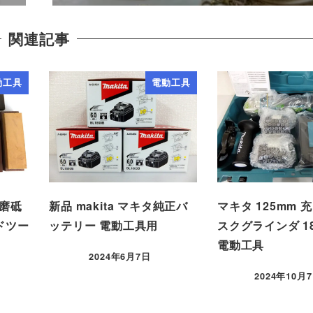
関連記事
動工具
電動工具
研磨砥
新品 makita マキタ純正バ
マキタ 125mm 
ンドツー
ッテリー 電動工具用
スクグラインダ 18V
電動工具
2024年6月7日
2024年10月