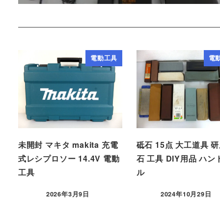
電動工具
電
未開封 マキタ makita 充電
砥石 15点 大工道具 
式レシプロソー 14.4V 電動
石 工具 DIY用品 ハ
工具
ル
2026年3月9日
2024年10月29日