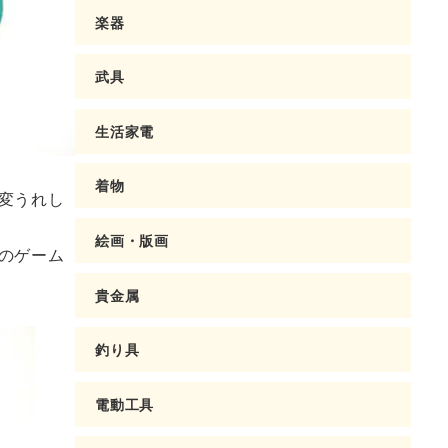
楽器
武具
生活家電
着物
変うれし
絵画・版画
のゲーム
貴金属
釣り具
電動工具