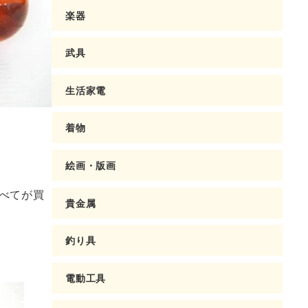
楽器
武具
生活家電
着物
絵画・版画
べてが買
貴金属
釣り具
電動工具