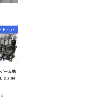
・おもちゃ
堂 ゲーム機
 DSlite
7日