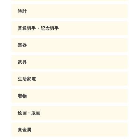
時計
普通切手・記念切手
楽器
武具
生活家電
着物
絵画・版画
貴金属