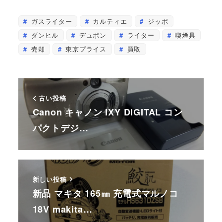
ガスライター
カルティエ
ジッポ
ダンヒル
デュポン
ライター
喫煙具
売却
東京プライス
買取
古い投稿
Canon キャノン IXY DIGITAL コン
パクトデジ…
新しい投稿
新品 マキタ 165㎜ 充電式マルノコ
18V makita…