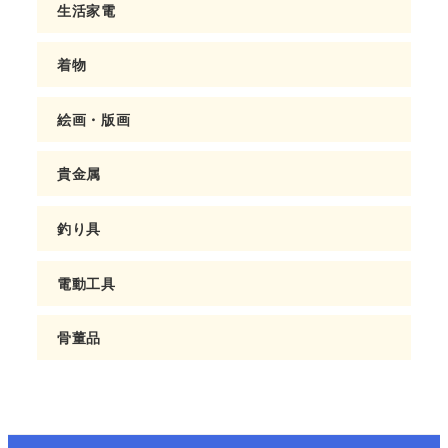
生活家電
着物
絵画・版画
貴金属
釣り具
電動工具
骨董品