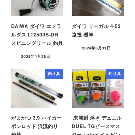
DAIWA ダイワ エメラ
ダイワ リーガル 4-53
ルダス LT2500S-DH
遠投 磯竿
スピニングリール 釣具
2024年6月11日
2025年4月25日
釣り具
釣り具
がまかつ 3.9 ハイカー
未開封 浮き デュエル
ボンロッド 渓流釣り
DUEL TGピースマス
釣竿
ター i-style ベッピン