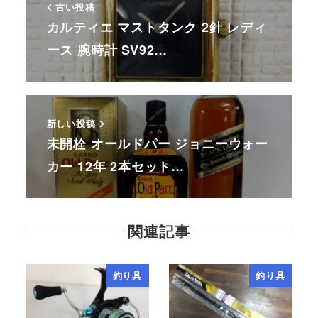
古い投稿
カルティエ マストタンク 2針 レディ
ース 腕時計 SV92…
新しい投稿
未開栓 オールドパー ジョニーウォー
カー 12年 2本セット…
関連記事
釣り具
釣り具