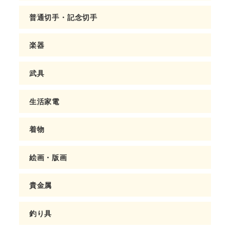
普通切手・記念切手
楽器
武具
生活家電
着物
絵画・版画
貴金属
釣り具