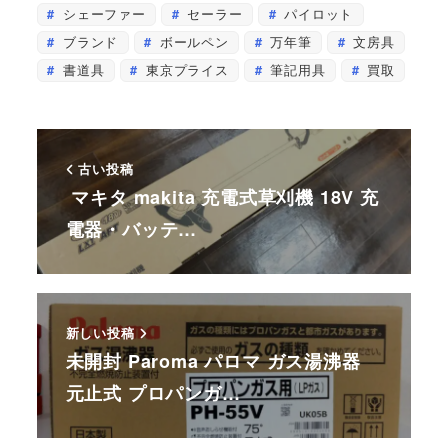
シェーファー
セーラー
パイロット
ブランド
ボールペン
万年筆
文房具
書道具
東京プライス
筆記用具
買取
古い投稿
マキタ makita 充電式草刈機 18V 充
電器・バッテ…
新しい投稿
未開封 Paroma パロマ ガス湯沸器
元止式 プロパンガ…