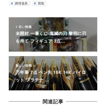
調理器具
買取
古い投稿
未開封 一番くじ 鬼滅の刃 黎明に刃
を持て フィギュア 3点…
新しい投稿
万年筆 7点 ペン先 18K 14K パイロ
ット プラチナ …
関連記事