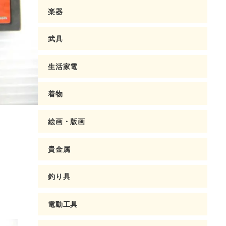
楽器
武具
生活家電
着物
絵画・版画
貴金属
釣り具
電動工具