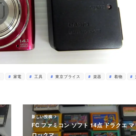
品
家電
工具
東京プライス
楽器
着物
新しい投稿
FC ファミコン ソフト 14点 ドラクエ 
ロックマ…