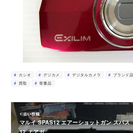
カシオ
デジカメ
デジタルカメラ
ブランド
買取
骨董品
古い投稿
マルイ SPAS12 エアーショットガン スパス
12 エアガ…