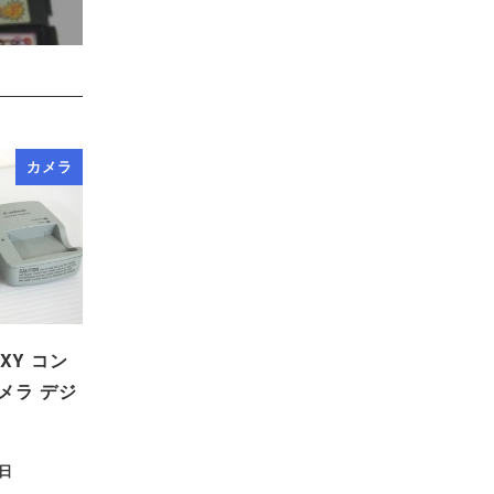
カメラ
IXY コン
メラ デジ
8日