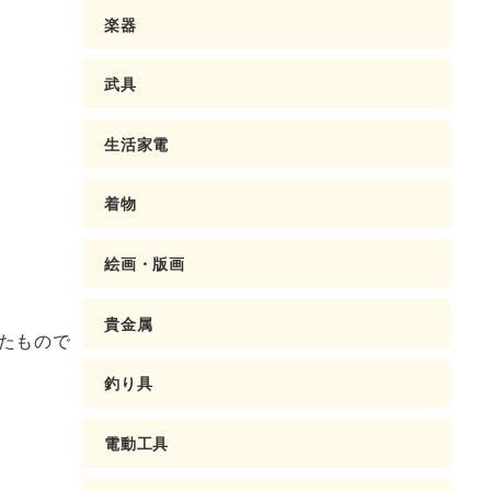
楽器
武具
生活家電
着物
絵画・版画
貴金属
たもので
釣り具
電動工具