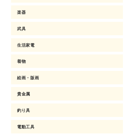
楽器
武具
生活家電
着物
絵画・版画
貴金属
釣り具
電動工具