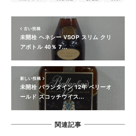
古い投稿
未開栓 ヘネシー VSOP スリム クリ
アボトル 40％ 7…
新しい投稿
未開栓 バランタイン 12年 ベリーオ
ールド スコッチウイス…
関連記事