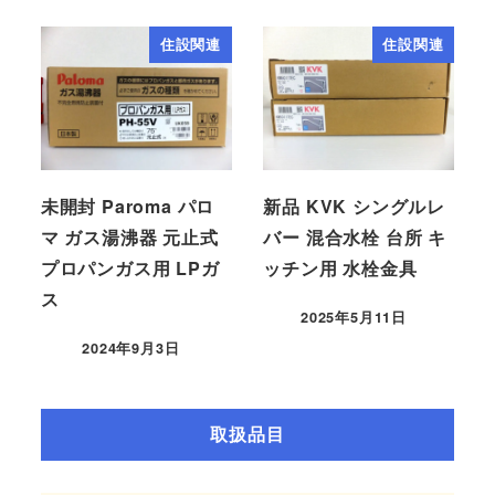
住設関連
住設関連
未開封 Paroma パロ
新品 KVK シングルレ
マ ガス湯沸器 元止式
バー 混合水栓 台所 キ
プロパンガス用 LPガ
ッチン用 水栓金具
ス
2025年5月11日
2024年9月3日
取扱品目