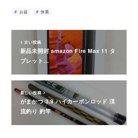
お盆
休業
古い投稿
新品未開封 amazon Fire Max 11 タ
ブレット…
新しい投稿
がまかつ 3.9 ハイカーボンロッド 渓
流釣り 釣竿